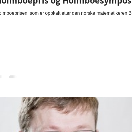
olmboepris og Holmboesymposie
lmboeprisen, som er oppkalt etter den norske matematikeren Bern